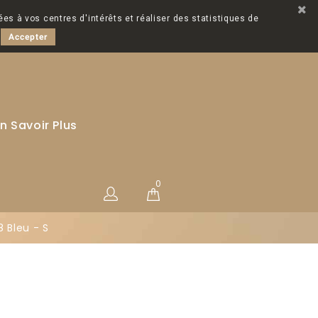
ées à vos centres d'intérêts et réaliser des statistiques de
Accepter
n Savoir Plus
0
 Bleu - S