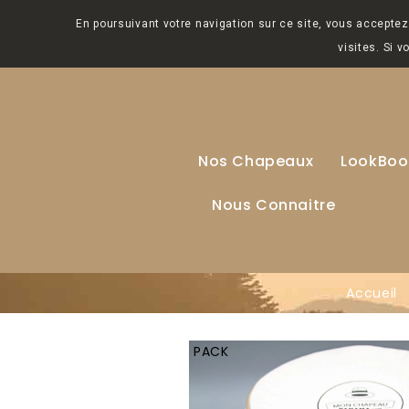
En poursuivant votre navigation sur ce site, vous acceptez 
visites. Si 
Nos Chapeaux
LookBoo
Nous Connaitre
Accueil
PACK