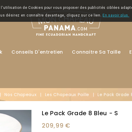
l'utilisation de Cookies pour vous proposer des publicités ciblées adapt
vous désirez en connaître davantage, cliquez sur ce lien.
En savoir plus.
k
Conseils D'entretien
Connaitre Sa Taille
E
Nos Chapeaux
Les Chapeaux Paille
Le Pack Grade 8
Le Pack Grade 8 Bleu - S
209,99 €