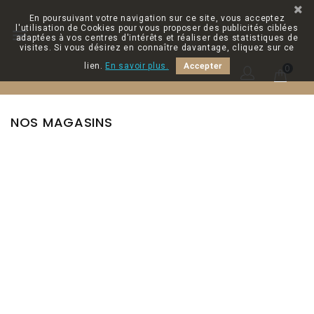
En poursuivant votre navigation sur ce site, vous acceptez
l'utilisation de Cookies pour vous proposer des publicités ciblées

adaptées à vos centres d'intérêts et réaliser des statistiques de
visites. Si vous désirez en connaître davantage, cliquez sur ce
lien.
En savoir plus.
Accepter
0
NOS MAGASINS