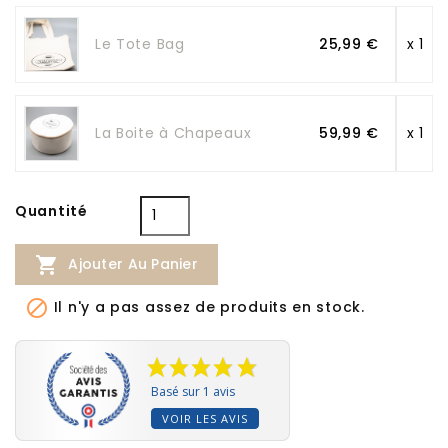
Le Tote Bag
25,99 €
x 1
La Boite à Chapeaux
59,99 €
x 1
Quantité

Ajouter Au Panier

Il n'y a pas assez de produits en stock.
Basé sur 1 avis
VOIR LES AVIS