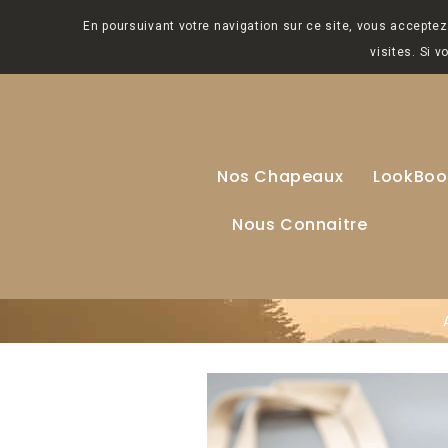
En poursuivant votre navigation sur ce site, vous acceptez 
visites. Si 
Nos Chapeaux
LookBoo
Nous Connaitre