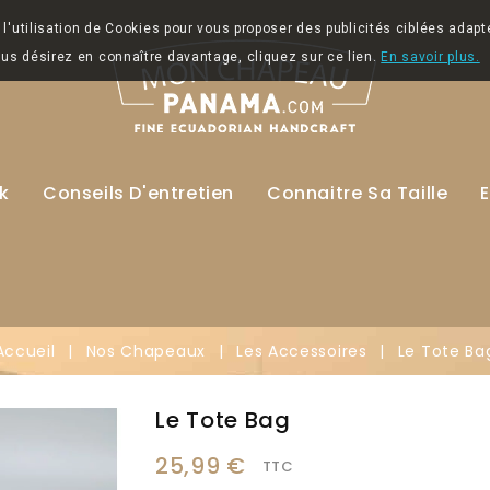
l'utilisation de Cookies pour vous proposer des publicités ciblées adapt
vous désirez en connaître davantage, cliquez sur ce lien.
En savoir plus.
k
Conseils D'entretien
Connaitre Sa Taille
E
Accueil
Nos Chapeaux
Les Accessoires
Le Tote Ba
Le Tote Bag
25,99 €
TTC