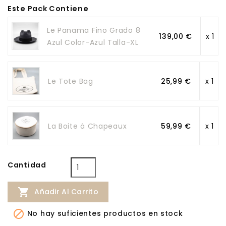
Este Pack Contiene
Le Panama Fino Grado 8
139,00 €
x 1
Azul Color-Azul Talla-XL
Le Tote Bag
25,99 €
x 1
La Boite à Chapeaux
59,99 €
x 1
Cantidad

Añadir Al Carrito

No hay suficientes productos en stock