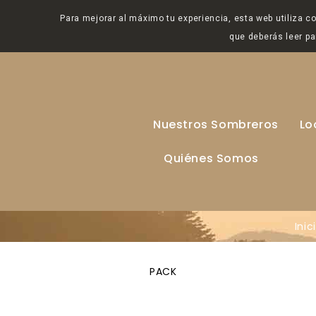
Para mejorar al máximo tu experiencia, esta web utiliza c
que deberás leer pa
Nuestros Sombreros
Lo
Quiénes Somos
Inic
PACK