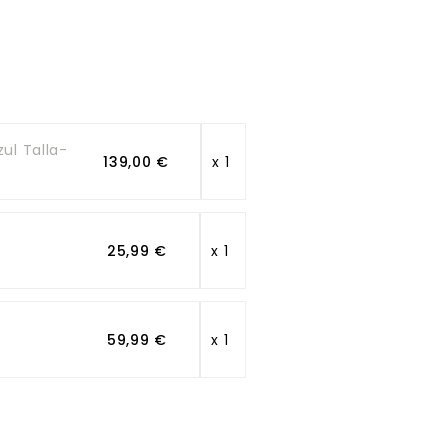
ul Talla-
139,00 €
x 1
25,99 €
x 1
59,99 €
x 1