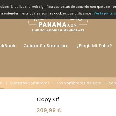
ookies. Si utilizas la web significa que estás de acuerdo con que usem
ra entender mejor cuáles son las cookies que utilizamos.
Ver la polític
okBook
Cuidar Su Sombrero
¿Elegir Mi Talla?
io
Nuestros Sombreros
Los Sombreros de Paja
cop
Copy Of
209,99 €